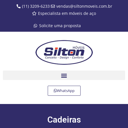
(11) 3209-6233
vendas@siltonmoveis.com.br
Especialista em móveis de aço
Solicite uma proposta
WhatsApp
Cadeiras