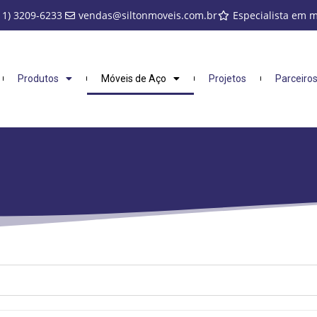
11) 3209-6233
vendas@siltonmoveis.com.br
Especialista em 
Produtos
Móveis de Aço
Projetos
Parceiro