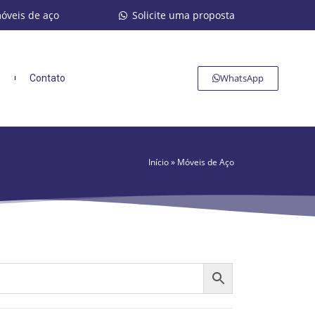
móveis de aço
Solicite uma proposta
WhatsApp
s
Contato
Início
»
Móveis de Aço