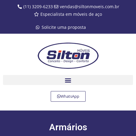
(11) 3209-6233
vendas@siltonmoveis.com.br
Especialista em móveis de aço
Solicite uma proposta
WhatsApp
Armários