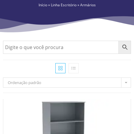
Início
»
Linha Escritório
»
Armários
Ordenação padrão