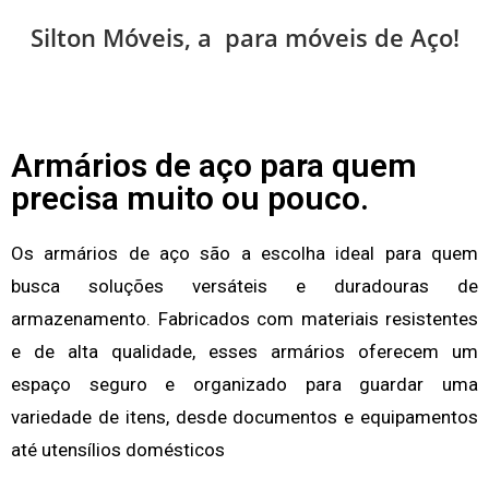
Silton Móveis, a
P
r
i
n
c
para móveis de
Soluções em linha comercial e
Aço!
ambientes corporativos.
SAIBA MAIS
Armários de aço para quem
precisa muito ou pouco.
Os armários de aço são a escolha ideal para quem
busca soluções versáteis e duradouras de
armazenamento. Fabricados com materiais resistentes
e de alta qualidade, esses armários oferecem um
espaço seguro e organizado para guardar uma
variedade de itens, desde documentos e equipamentos
até utensílios domésticos