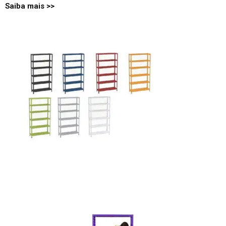
Saiba
mais
>>