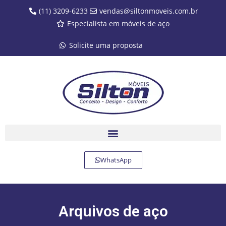
(11) 3209-6233
vendas@siltonmoveis.com.br
Especialista em móveis de aço
Solicite uma proposta
WhatsApp
Arquivos de aço