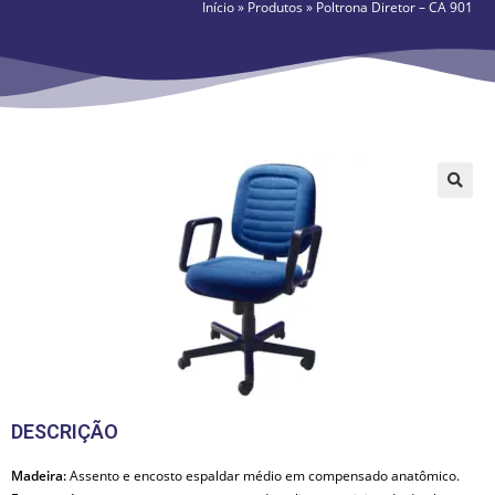
Início
»
Produtos
»
Poltrona Diretor – CA 901
🔍
DESCRIÇÃO
Madeira:
Assento e encosto espaldar médio em compensado anatômico.