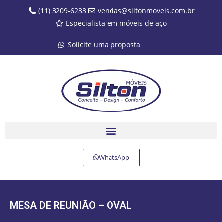
(11) 3209-6233
vendas@siltonmoveis.com.br
Especialista em móveis de aço
Solicite uma proposta
WhatsApp
MESA DE REUNIÃO – OVAL