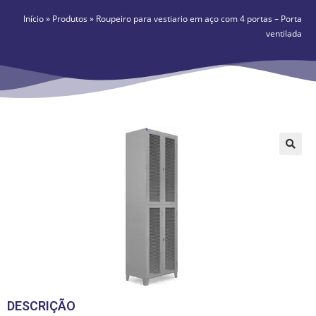
Início
»
Produtos
»
Roupeiro para vestiario em aço com 4 portas – Porta
ventilada
🔍
DESCRIÇÃO