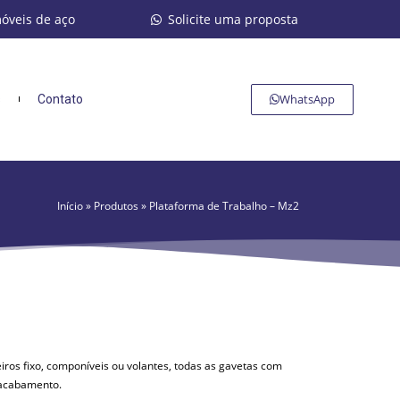
móveis de aço
Solicite uma proposta
WhatsApp
s
Contato
Início
»
Produtos
»
Plataforma de Trabalho – Mz2
ros fixo, componíveis ou volantes, todas as gavetas com
e acabamento.