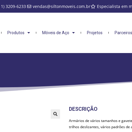
11) 3209-6233
vendas@siltonmoveis.com.br
Especialista em 
Produtos
Móveis de Aço
Projetos
Parceiro
DESCRIÇÃO
Armários de vários tamanhos e gavetei
🔍
trilhos deslizantes, vários padrões d