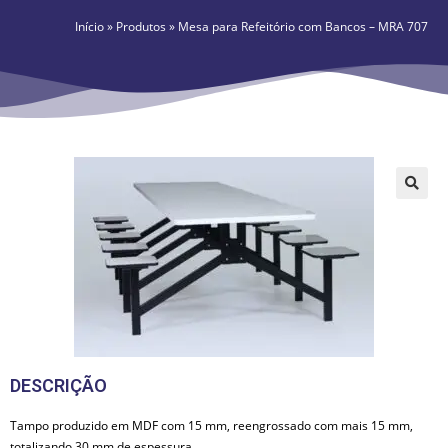
Início
»
Produtos
»
Mesa para Refeitório com Bancos – MRA 707
🔍
DESCRIÇÃO
Tampo produzido em MDF com 15 mm, reengrossado com mais 15 mm,
totalizando 30 mm de espessura.