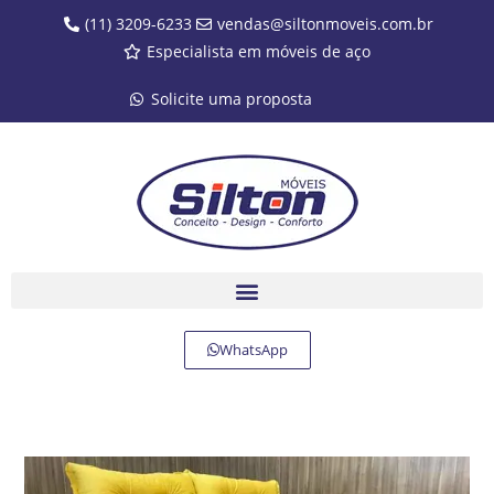
(11) 3209-6233
vendas@siltonmoveis.com.br
Especialista em móveis de aço
Solicite uma proposta
WhatsApp