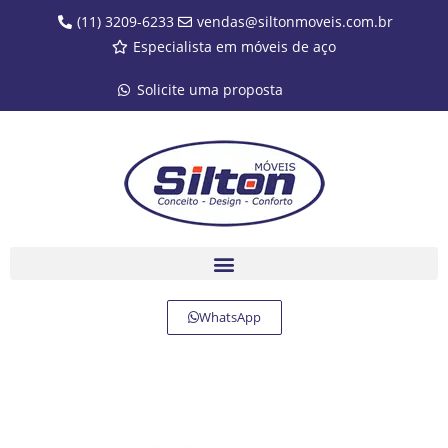
(11) 3209-6233
vendas@siltonmoveis.com.br
Especialista em móveis de aço
Solicite uma proposta
WhatsApp