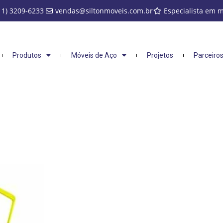
11) 3209-6233
vendas@siltonmoveis.com.br
Especialista em 
Produtos
Móveis de Aço
Projetos
Parceiro