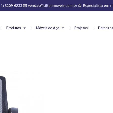
11) 3209-6233
vendas@siltonmoveis.com.br
Especialista em 
Produtos
Móveis de Aço
Projetos
Parceiro