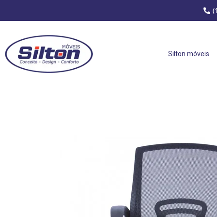
(
Silton móveis