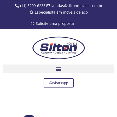
(11) 3209-6233
vendas@siltonmoveis.com.br
Especialista em móveis de aço
Solicite uma proposta
WhatsApp