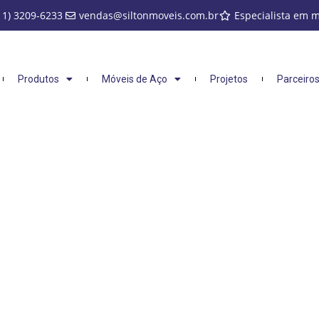
11) 3209-6233
vendas@siltonmoveis.com.br
Especialista em 
Produtos
Móveis de Aço
Projetos
Parceiro