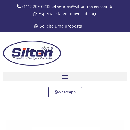
(11) 3209-6233
vendas@siltonmoveis.com.br
Especialista em móveis de aço
Solicite uma proposta
WhatsApp