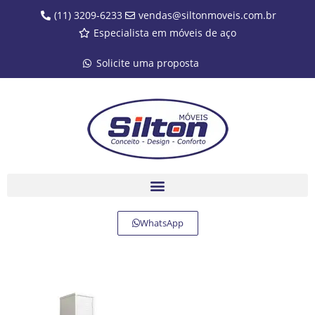
(11) 3209-6233
vendas@siltonmoveis.com.br
Especialista em móveis de aço
Solicite uma proposta
WhatsApp