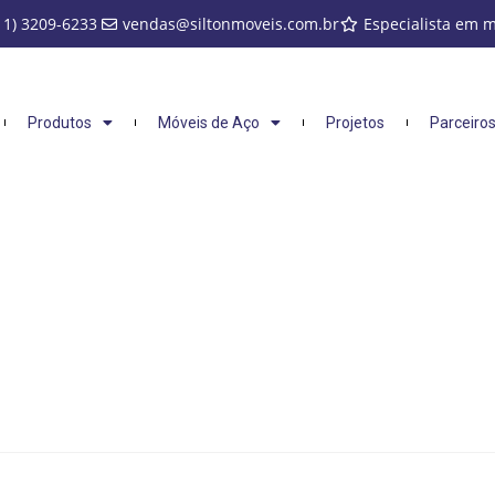
11) 3209-6233
vendas@siltonmoveis.com.br
Especialista em 
Produtos
Móveis de Aço
Projetos
Parceiro