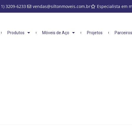
11) 3209-6233
vendas@siltonmoveis.com.br
Especialista em 
Produtos
Móveis de Aço
Projetos
Parceiro