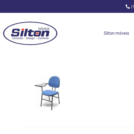
(
Silton móveis