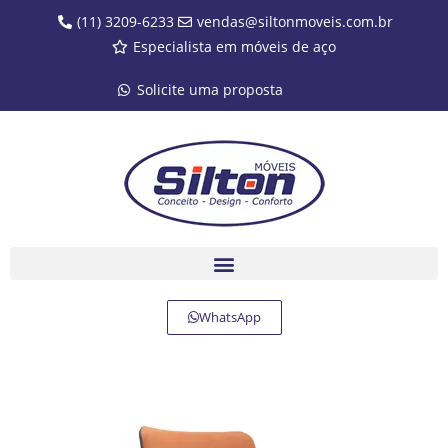
(11) 3209-6233
vendas@siltonmoveis.com.br
Especialista em móveis de aço
Solicite uma proposta
WhatsApp