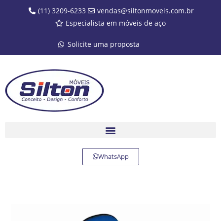
(11) 3209-6233
vendas@siltonmoveis.com.br
Especialista em móveis de aço
Solicite uma proposta
WhatsApp