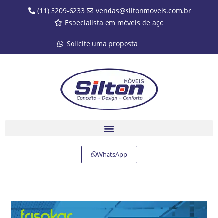
(11) 3209-6233
vendas@siltonmoveis.com.br
Especialista em móveis de aço
Solicite uma proposta
WhatsApp