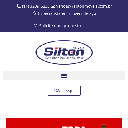
(11) 3209-6233
vendas@siltonmoveis.com.br
Especialista em móveis de aço
Solicite uma proposta
WhatsApp