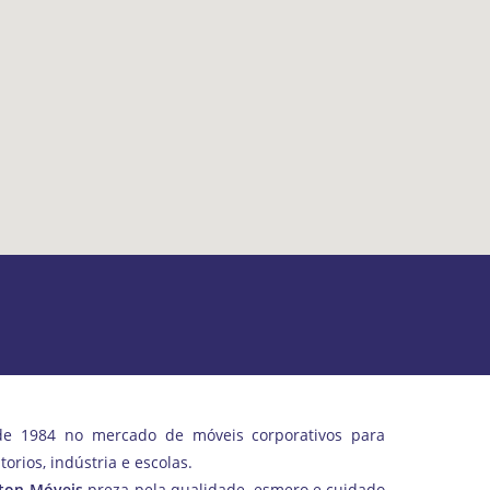
de 1984 no mercado de móveis corporativos para
itorios, indústria e escolas.
lton Móveis
preza pela qualidade, esmero e cuidado