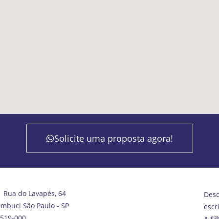
Solicite uma proposta agora!
Rua do Lavapés, 64
Des
mbuci São Paulo - SP
escr
519-000
A
Si