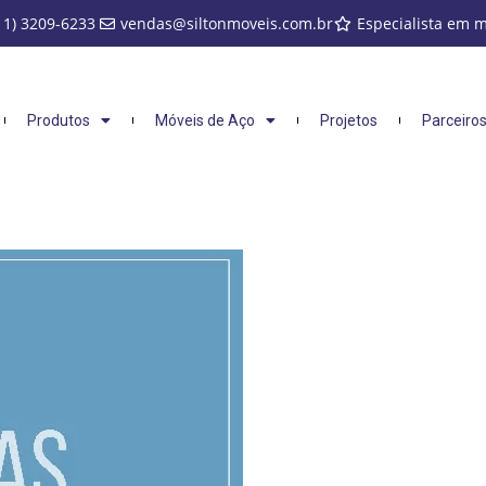
11) 3209-6233
vendas@siltonmoveis.com.br
Especialista em 
Produtos
Móveis de Aço
Projetos
Parceiro