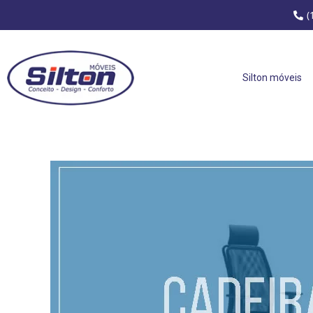
(
Silton móveis