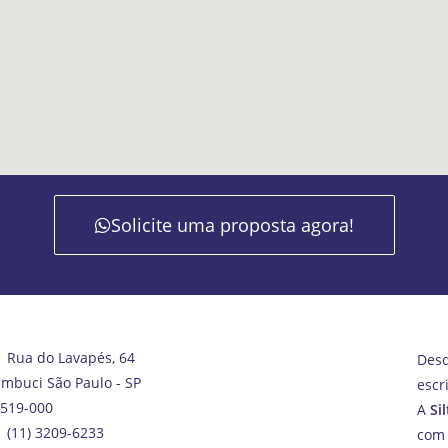
Solicite uma proposta agora!
Rua do Lavapés, 64
Des
mbuci São Paulo - SP
escr
519-000
A
Si
(11) 3209-6233
com