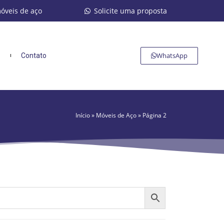
móveis de aço
Solicite uma proposta
WhatsApp
s
Contato
Início
»
Móveis de Aço
»
Página 2