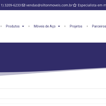
11) 3209-6233
vendas@siltonmoveis.com.br
Especialista em 
Produtos
Móveis de Aço
Projetos
Parceiro