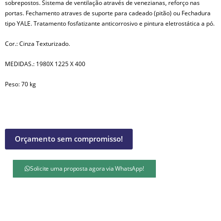
sobrepostos. Sistema de ventilação através de venezianas, reforço nas
portas. Fechamento atraves de suporte para cadeado (pitão) ou Fechadura
tipo YALE. Tratamento fosfatizante anticorrosivo e pintura eletrostática a pó.
Cor.: Cinza Texturizado.
MEDIDAS.: 1980X 1225 X 400
Peso: 70 kg
Orçamento sem compromisso!
Solicite uma proposta agora via WhatsApp!